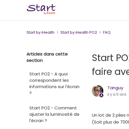
Start by iHealth
Start by iHealth PO2
FAQ
Articles dans cette
Start P
section
faire av
Start PO2 - A quoi
correspondent les
informations sur l'écran
Tanguy
?
il y a 5 ans
Start PO2 - Comment
ajuster la luminosité de
Un lot de 2 pile
l'écran ?
(Soit plus de 70