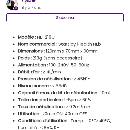
Sylvain
il y a 7 ans
S’abonner
Modèle :
NB-218C
Nom commercial :
Start by iHealth NEb
Dimensions :
120mm x 70mm x 90mm
Poids :
213g (sans accessoire)
Alimentation :
100~240V, 50~60Hz
Débit d’air :
≥ 4L/min
Pression de nébulisation :
≥ 45kPa
Niveau sonore :
< 55dB
Capacité max. du kit de nébulisation :
10ml
Taille des particules :
1~5μm ≥ 60%
Taux de nébulisation :
≥ 0.2ml/min
Utilisation :
20min ON, 40min OFF
Conditions d’utilisation :
Temp. : 10°C~40°C,
humidité : ≤ 85% RH