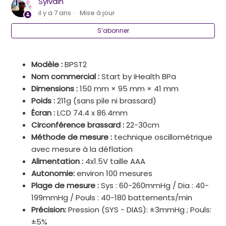
Sylvain
il y a 7 ans
Mise à jour
S’abonner
Modèle :
BPST2
Nom commercial :
Start by iHealth BPa
Dimensions :
150 mm × 95 mm × 41 mm
Poids :
211g (sans pile ni brassard)
Écran
:
LCD 74.4 x 86.4mm
Circonférence brassard :
22-30cm
Méthode de mesure :
technique oscillométrique
avec mesure à la déflation
Alimentation :
4x1.5V taille AAA
Autonomie:
environ 100 mesures
Plage de mesure :
Sys : 60-260mmHg / Dia : 40-
199mmHg / Pouls : 40-180 battements/min
Précision:
Pression (SYS - DIAS): ±3mmHg ; Pouls:
±5%