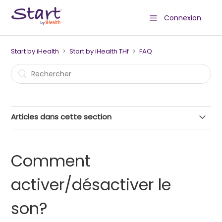
Connexion
Start by iHealth
Start by iHealth THf
FAQ
Articles dans cette section
Comment prendre une mesure de température
frontale?
Comment
Comment changer de mode de mesure?
activer/désactiver le
son?
Comment changer l'unité de mesure?